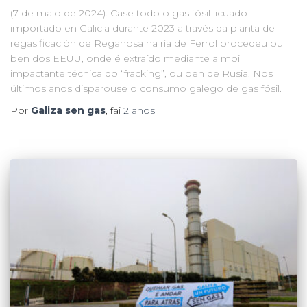
(7 de maio de 2024). Case todo o gas fósil licuado
importado en Galicia durante 2023 a través da planta de
regasificación de Reganosa na ría de Ferrol procedeu ou
ben dos EEUU, onde é extraído mediante a moi
impactante técnica do “fracking”, ou ben de Rusia. Nos
últimos anos disparouse o consumo galego de gas fósil.
Por
Galiza sen gas
, fai
2 anos