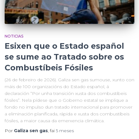
NOTICIAS
Esixen que o Estado español
se sume ao Tratado sobre os
Combustíbeis Fósiles
(26 de febreiro de 2026). Galiza sen gas sumouse, xunto con
máis de 100 organizacións do Estado español, á
declaración “Por unha transición xusta dos combustíbeis
fósiles”. Nela pídese que o Goberno estatal se implique a
fondo no impulso dun tratado internacional para promover
a eliminación planificada, rápida e xusta dos combustíbeis
fósiles, a maior causa da emerxencia climática.
Por
Galiza sen gas
, fai
5 meses