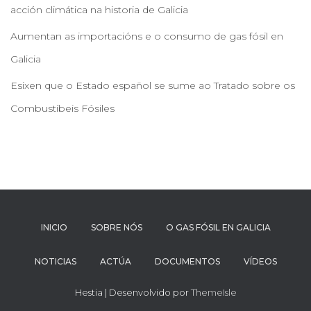
acción climática na historia de Galicia
Aumentan as importacións e o consumo de gas fósil en
Galicia
Esixen que o Estado español se sume ao Tratado sobre os
Combustíbeis Fósiles
INICIO
SOBRE NÓS
O GAS FÓSIL EN GALICIA
NOTICIAS
ACTÚA
DOCUMENTOS
VÍDEOS
Hestia | Desenvolvido por
ThemeIsle