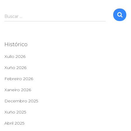
B
Buscar …
u
s
c
a
Histórico
r
:
Xullo 2026
Xuño 2026
Febreiro 2026
Xaneiro 2026
Decembro 2025
Xuño 2025
Abril 2025