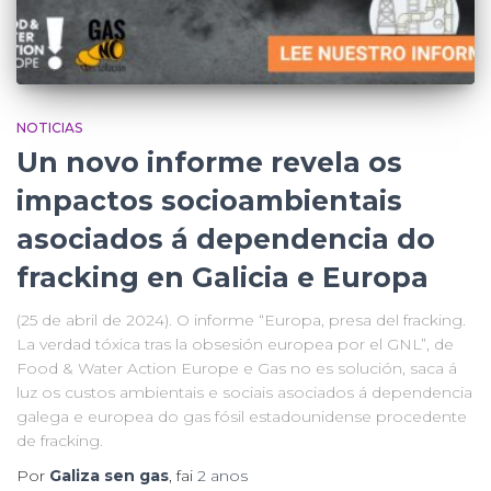
NOTICIAS
Un novo informe revela os
impactos socioambientais
asociados á dependencia do
fracking en Galicia e Europa
(25 de abril de 2024). O informe “Europa, presa del fracking.
La verdad tóxica tras la obsesión europea por el GNL”, de
Food & Water Action Europe e Gas no es solución, saca á
luz os custos ambientais e sociais asociados á dependencia
galega e europea do gas fósil estadounidense procedente
de fracking.
Por
Galiza sen gas
, fai
2 anos