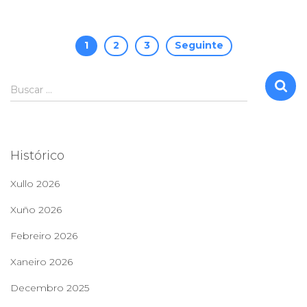
Paxinación
1
2
3
Seguinte
de
B
Buscar …
u
entradas
s
c
a
Histórico
r
:
Xullo 2026
Xuño 2026
Febreiro 2026
Xaneiro 2026
Decembro 2025