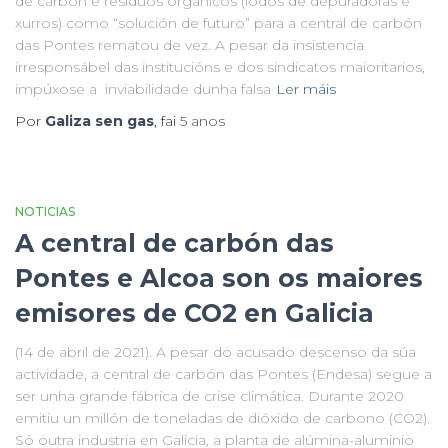
de carbón e residuos orgánicos (lodos de depuradoras e
xurros) como “solución de futuro” para a central de carbón
das Pontes rematou de vez. A pesar da insistencia
irresponsábel das institucións e dos sindicatos maioritarios,
impúxose a inviabilidade dunha falsa
Ler máis
Por
Galiza sen gas
, fai
5 anos
NOTICIAS
A central de carbón das
Pontes e Alcoa son os maiores
emisores de CO2 en Galicia
(14 de abril de 2021). A pesar do acusado descenso da súa
actividade, a central de carbón das Pontes (Endesa) segue a
ser unha grande fábrica de crise climática. Durante 2020
emitiu un millón de toneladas de dióxido de carbono (CO2).
Só outra industria en Galicia, a planta de alúmina-aluminio