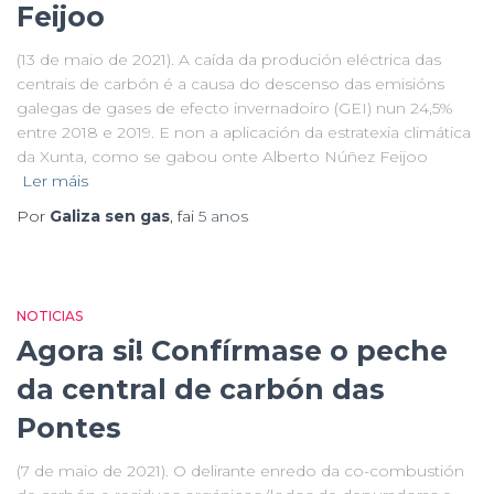
Feijoo
(13 de maio de 2021). A caída da produción eléctrica das
centrais de carbón é a causa do descenso das emisións
galegas de gases de efecto invernadoiro (GEI) nun 24,5%
entre 2018 e 2019. E non a aplicación da estratexia climática
da Xunta, como se gabou onte Alberto Núñez Feijoo
Ler máis
Por
Galiza sen gas
, fai
5 anos
NOTICIAS
Agora si! Confírmase o peche
da central de carbón das
Pontes
(7 de maio de 2021). O delirante enredo da co-combustión