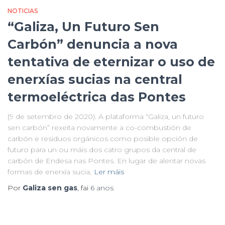
NOTICIAS
“Galiza, Un Futuro Sen
Carbón” denuncia a nova
tentativa de eternizar o uso de
enerxías sucias na central
termoeléctrica das Pontes
(9 de setembro de 2020). A plataforma “Galiza, un futuro
sen carbón” rexeita novamente a co-combustión de
carbón e residuos orgánicos como posible opción de
futuro para un ou máis dos catro grupos da central de
carbón de Endesa nas Pontes. En lugar de alentar novas
formas de enerxía sucia,
Ler máis
Por
Galiza sen gas
, fai
6 anos