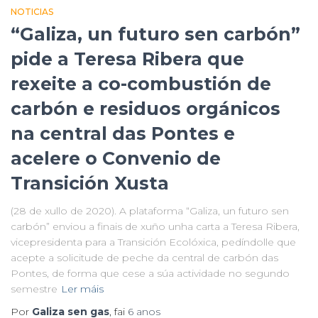
NOTICIAS
“Galiza, un futuro sen carbón”
pide a Teresa Ribera que
rexeite a co-combustión de
carbón e residuos orgánicos
na central das Pontes e
acelere o Convenio de
Transición Xusta
(28 de xullo de 2020). A plataforma “Galiza, un futuro sen
carbón” enviou a finais de xuño unha carta a Teresa Ribera,
vicepresidenta para a Transición Ecolóxica, pedíndolle que
acepte a solicitude de peche da central de carbón das
Pontes, de forma que cese a súa actividade no segundo
semestre
Ler máis
Por
Galiza sen gas
, fai
6 anos