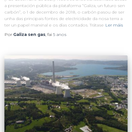
a presentación pública da plataforma “Galiza, un futuro sen
carbón”, o 1 de decembro de 2018, o carbón pasou de ser
unha das principais fontes de electricidade da nosa terra a
ter un papel marxinal e os días contados. Trátase
Ler máis
Por
Galiza sen gas
, fai
5 anos