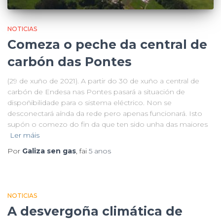
NOTICIAS
Comeza o peche da central de
carbón das Pontes
(29 de xuño de 2021). A partir do 30 de xuño a central de
carbón de Endesa nas Pontes pasará a situación de
dispoñibilidade para o sistema eléctrico. Non se
desconectará aínda da rede pero apenas funcionará. Isto
supón o comezo do fin da que ten sido unha das maiores
Ler máis
Por
Galiza sen gas
, fai
5 anos
NOTICIAS
A desvergoña climática de