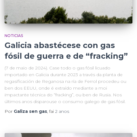
NOTICIAS
Galicia abastécese con gas
fósil de guerra e de “fracking”
(7 de maio de 2024). Case todo o gas fósil licuado
importado en Galicia durante 2023 a través da planta de
regasificación de Reganosa na ría de Ferrol procedeu ou
ben dos EEUU, onde é extraído mediante a moi
impactante técnica do “fracking”, ou ben de Rusia. Nos
últimos anos disparouse o consumo galego de gas fósil.
Por
Galiza sen gas
, fai
2 anos