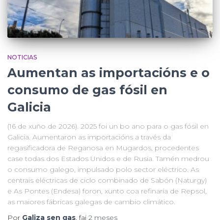
NOTICIAS
Aumentan as importacións e o
consumo de gas fósil en
Galicia
(16 de xuño de 2026). 2025 foi un bo ano para o gas fósil en
Galicia. Aumentaron as importacións a través da
regasificadora de Reganosa en Mugardos, procedentes
case todas dos Estados Unidos e de Rusia. Tamén medrou
o consumo galego, impulsado polo sector eléctrico. As
centrais eléctricas de ciclo combinado de Sabón (Naturgy)
e As Pontes (Endesa) foron, xunto coa refinaría de Repsol,
as maiores fábricas galegas de cambio climático.
Por
Galiza sen gas
, fai
2 meses