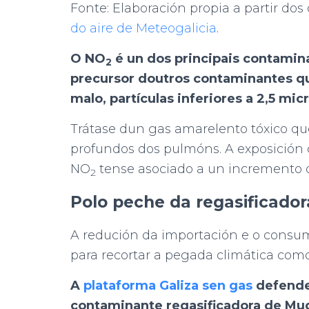
Fonte: Elaboración propia a partir dos
do aire de Meteogalicia
.
O NO
é un dos principais contamin
2
precursor doutros contaminantes q
malo, partículas inferiores a 2,5 micr
Trátase dun gas amarelento tóxico que
profundos dos pulmóns. A exposición
NO
tense asociado a un incremento d
2
Polo peche da regasificado
A redución da importación e o consum
para recortar a pegada climática como 
A
plataforma Galiza sen gas
defende
contaminante regasificadora de Mu