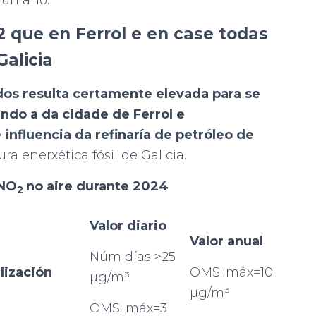
dun ano.
 que en Ferrol e en case todas
Galicia
s resulta certamente elevada para se
ndo a da cidade de Ferrol
e
nfluencia da refinaría de petróleo de
ra enerxética fósil de Galicia.
 NO
no aire durante 2024
2
Valor diario
Valor anual
Núm días >25
lización
OMS: máx=10
µg/m³
µg/m³
OMS: máx=3