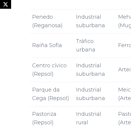
Penedo
Industrial
Meh
(Reganosa)
suburbana
(Mug
Tráfico
Raíña Sofía
Ferro
urbana
Centro cívico
Industrial
Arte
(Repsol)
suburbana
Parque da
Industrial
Mei
Cega (Repsol)
suburbana
(Arte
Pastoriza
Industrial
Past
(Repsol)
rural
(Arte