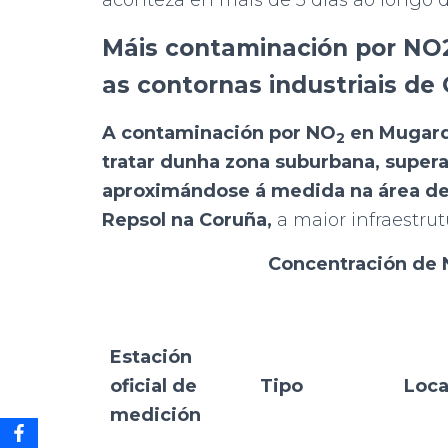
aconteza en máis de 3 días ao longo 
Máis contaminación por NO2
as contornas industriais de 
A contaminación por NO
en Mugardo
2
tratar dunha zona suburbana, supera
aproximándose á medida na área de i
Repsol na Coruña,
a maior infraestrutu
Concentración de
Estación
oficial de
Tipo
Loca
medición