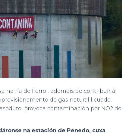
a na ría de Ferrol, ademais de contribuír á
 aprovisionamento de gas natural licuado,
gasoduto, provoca contaminación por NO2 do
dáronse na estación de Penedo, cuxa