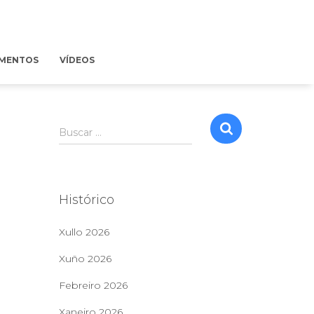
MENTOS
VÍDEOS
B
Buscar …
u
s
c
a
Histórico
r
:
Xullo 2026
Xuño 2026
Febreiro 2026
Xaneiro 2026