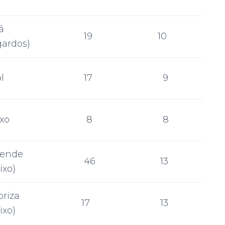
á
19
10
ardos)
l
17
9
ixo
8
8
cende
46
13
ixo)
oriza
17
13
ixo)