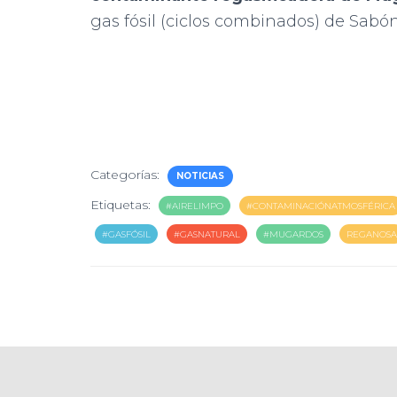
gas fósil (ciclos combinados) de Sabón
Categorías:
NOTICIAS
Etiquetas:
#AIRELIMPO
#CONTAMINACIÓNATMOSFÉRICA
#GASFÓSIL
#GASNATURAL
#MUGARDOS
REGANOSA