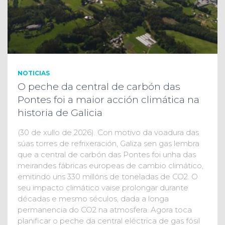
NOTICIAS
O peche da central de carbón das
Pontes foi a maior acción climática na
historia de Galicia
(30 de xullo de 2026). Con motivo da voadura das
súas torres de refrixeración, Galiza sen gas lembra
que a central de carbón das Pontes foi unha das
meirandes fábricas europeas de cambio climático,
emitindo uns 330 millóns de toneladas de CO2. O
seu impacto climático vaise prolongar durante
décadas e mesmo séculos, dada a longa
permanencia do CO2 na atmosfera. Agora toca
planificar o peche da central eléctrica de gas fósil