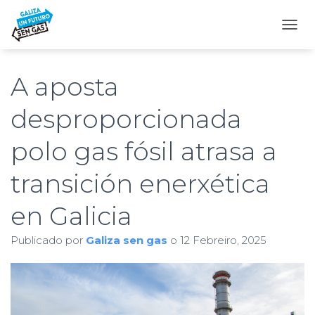
C
A
M
B
A aposta
I
A
desproporcionada
R
M
polo gas fósil atrasa a
O
D
O
transición enerxética
D
E
en Galicia
N
A
V
Publicado por
Galiza sen gas
o
12 Febreiro, 2025
E
G
A
C
I