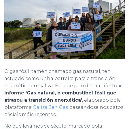
Ó
N
O gas fósil, tamén chamado gas natural, ten
actuado como unha barreira para a transición
enerxética en Galiza. É o que pon de manifesto
o
informe ‘Gas natural, o combustíbel fósil que
atrasou a transición enerxética’
, elaborado pola
plataforma
Galiza Sen Gas
baseándose nos datos
oficiais máis recentes.
No que levamos de século, marcado pola