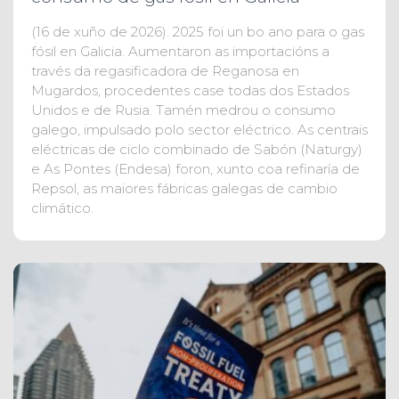
(16 de xuño de 2026). 2025 foi un bo ano para o gas
fósil en Galicia. Aumentaron as importacións a
través da regasificadora de Reganosa en
Mugardos, procedentes case todas dos Estados
Unidos e de Rusia. Tamén medrou o consumo
galego, impulsado polo sector eléctrico. As centrais
eléctricas de ciclo combinado de Sabón (Naturgy)
e As Pontes (Endesa) foron, xunto coa refinaría de
Repsol, as maiores fábricas galegas de cambio
climático.