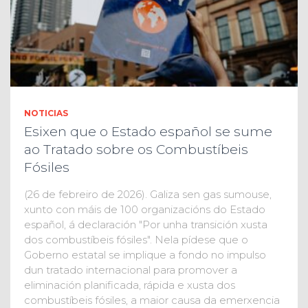
NOTICIAS
Esixen que o Estado español se sume
ao Tratado sobre os Combustíbeis
Fósiles
(26 de febreiro de 2026). Galiza sen gas sumouse,
xunto con máis de 100 organizacións do Estado
español, á declaración "Por unha transición xusta
dos combustíbeis fósiles". Nela pídese que o
Goberno estatal se implique a fondo no impulso
dun tratado internacional para promover a
eliminación planificada, rápida e xusta dos
combustíbeis fósiles, a maior causa da emerxencia