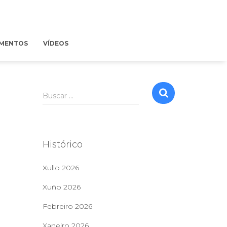
MENTOS
VÍDEOS
B
Buscar …
u
s
c
a
Histórico
r
:
Xullo 2026
Xuño 2026
Febreiro 2026
Xaneiro 2026